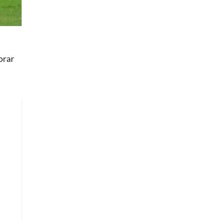
orar
a