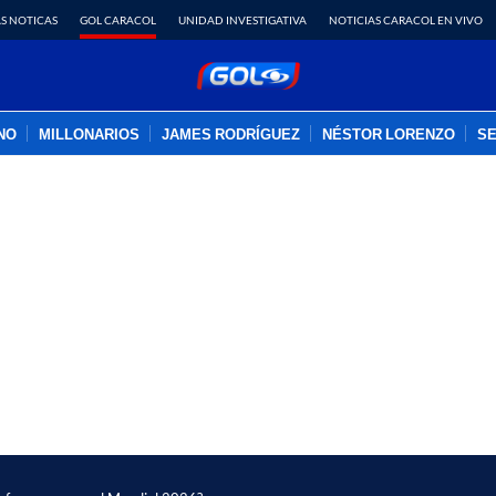
S NOTICAS
GOL CARACOL
UNIDAD INVESTIGATIVA
NOTICIAS CARACOL EN VIVO
INO
MILLONARIOS
JAMES RODRÍGUEZ
NÉSTOR LORENZO
SE
PUBLICIDAD