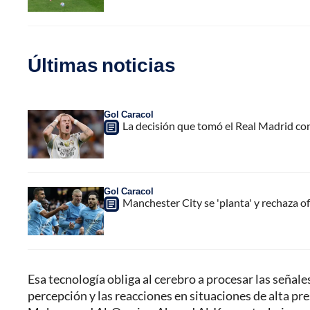
Últimas noticias
Gol Caracol
La decisión que tomó el Real Madrid co
Gol Caracol
Manchester City se 'planta' y rechaza of
Esa tecnología obliga al cerebro a procesar las señale
percepción y las reacciones en situaciones de alta pr