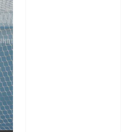
X
Whatsapp