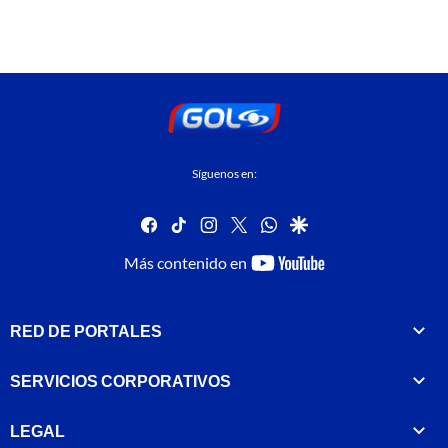
Síguenos en:
facebook
tiktok
instagram
twitter
whatsapp
google
youtube-
Más contenido en
footer
RED DE PORTALES
SERVICIOS CORPORATIVOS
LEGAL