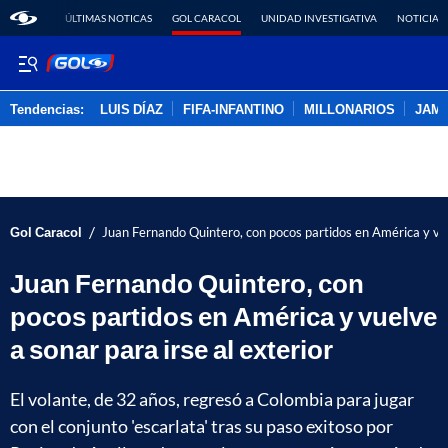
ÚLTIMAS NOTICAS
GOL CARACOL
UNIDAD INVESTIGATIVA
NOTICIAS
Tendencias:
LUIS DÍAZ
FIFA-INFANTINO
MILLONARIOS
JAM
PUBLICIDAD
/
Gol Caracol
Juan Fernando Quintero, con pocos partidos en América y vuel
Juan Fernando Quintero, con
pocos partidos en América y vuelve
a sonar para irse al exterior
El volante, de 32 años, regresó a Colombia para jugar
con el conjunto 'escarlata' tras su paso exitoso por