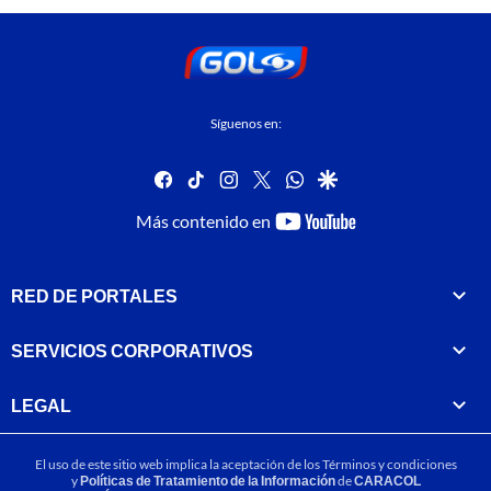
Síguenos en:
facebook
tiktok
instagram
twitter
whatsapp
google
youtube-
Más contenido en
footer
RED DE PORTALES
SERVICIOS CORPORATIVOS
LEGAL
El uso de este sitio web implica la aceptación de los
Términos y condiciones
y
Políticas de Tratamiento de la Información
de
CARACOL