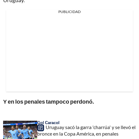
PUBLICIDAD
Y en los penales tampoco perdonó.
Gol Caracol
Uruguay sacó la garra 'charrúa' y se llevó el
bronce en la Copa América, en penales