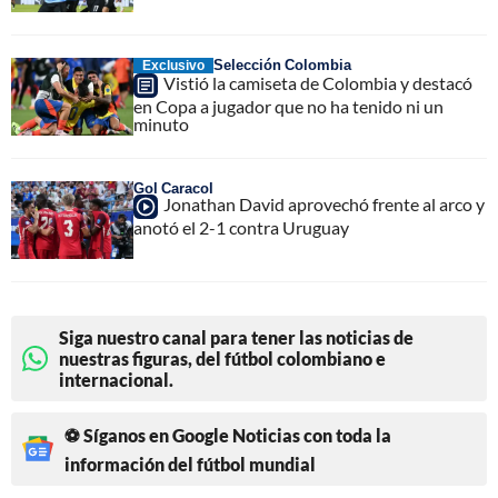
Selección Colombia
Exclusivo
Vistió la camiseta de Colombia y destacó
en Copa a jugador que no ha tenido ni un
minuto
Gol Caracol
Jonathan David aprovechó frente al arco y
anotó el 2-1 contra Uruguay
Siga nuestro canal para tener las noticias de
nuestras figuras, del fútbol colombiano e
internacional.
⚽ Síganos en Google Noticias con toda la
información del fútbol mundial