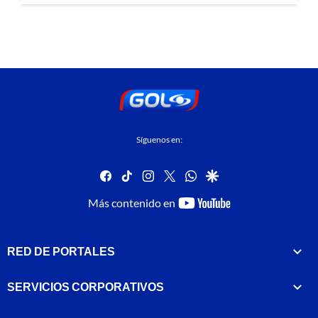
Síguenos en:
facebook
tiktok
instagram
twitter
whatsapp
google
youtube-
Más contenido en
footer
RED DE PORTALES
SERVICIOS CORPORATIVOS