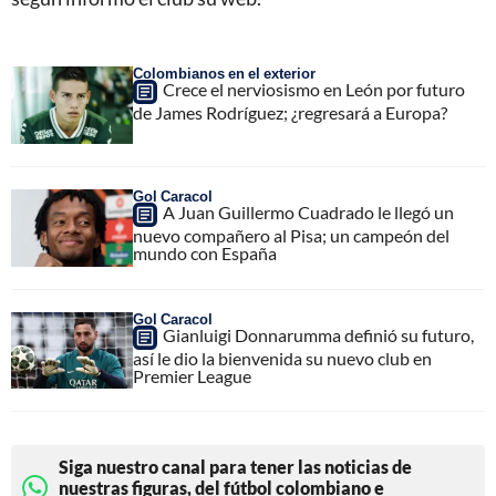
Colombianos en el exterior
Crece el nerviosismo en León por futuro
de James Rodríguez; ¿regresará a Europa?
Gol Caracol
A Juan Guillermo Cuadrado le llegó un
nuevo compañero al Pisa; un campeón del
mundo con España
Gol Caracol
Gianluigi Donnarumma definió su futuro,
así le dio la bienvenida su nuevo club en
Premier League
Siga nuestro canal para tener las noticias de
nuestras figuras, del fútbol colombiano e