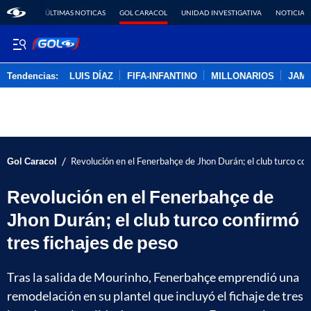
ÚLTIMAS NOTICAS
GOL CARACOL
UNIDAD INVESTIGATIVA
NOTICIAS
Tendencias:
LUIS DÍAZ
FIFA-INFANTINO
MILLONARIOS
JAM
PUBLICIDAD
/
Gol Caracol
Revolución en el Fenerbahçe de Jhon Durán; el club turco con
Revolución en el Fenerbahçe de
Jhon Durán; el club turco confirmó
tres fichajes de peso
Tras la salida de Mourinho, Fenerbahçe emprendió una
remodelación en su plantel que incluyó el fichaje de tres