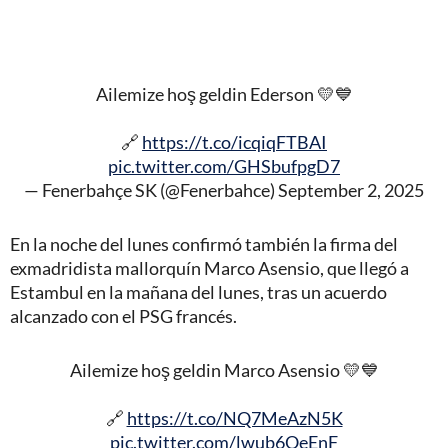
Ailemize hoş geldin Ederson 💛💙
🔗
https://t.co/icqiqFTBAI
pic.twitter.com/GHSbufpgD7
— Fenerbahçe SK (@Fenerbahce)
September 2, 2025
En la noche del lunes confirmó también la firma del
exmadridista mallorquín Marco Asensio, que llegó a
Estambul en la mañana del lunes, tras un acuerdo
alcanzado con el PSG francés.
Ailemize hoş geldin Marco Asensio 💛💙
🔗
https://t.co/NQ7MeAzN5K
pic.twitter.com/lwub6OeEnF