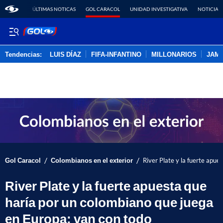
ÚLTIMAS NOTICAS
GOL CARACOL
UNIDAD INVESTIGATIVA
NOTICIAS
Tendencias:
LUIS DÍAZ
FIFA-INFANTINO
MILLONARIOS
JAM
PUBLICIDAD
/
/
Gol Caracol
Colombianos en el exterior
River Plate y la fuerte apue
River Plate y la fuerte apuesta que
haría por un colombiano que juega
en Europa; van con todo