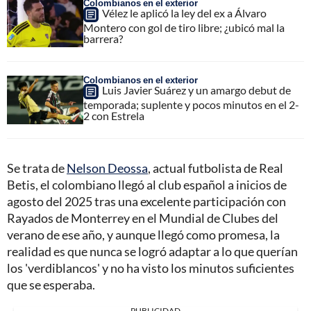
Colombianos en el exterior
Vélez le aplicó la ley del ex a Álvaro
Montero con gol de tiro libre; ¿ubicó mal la
barrera?
Colombianos en el exterior
Luis Javier Suárez y un amargo debut de
temporada; suplente y pocos minutos en el 2-
2 con Estrela
Se trata de
Nelson Deossa
, actual futbolista de Real
Betis, el colombiano llegó al club español a inicios de
agosto del 2025 tras una excelente participación con
Rayados de Monterrey en el Mundial de Clubes del
verano de ese año, y aunque llegó como promesa, la
realidad es que nunca se logró adaptar a lo que querían
los 'verdiblancos' y no ha visto los minutos suficientes
que se esperaba.
PUBLICIDAD