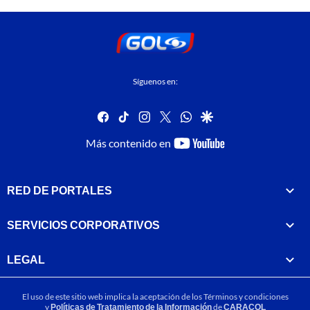
Síguenos en:
facebook
tiktok
instagram
twitter
whatsapp
google
youtube-
Más contenido en
footer
RED DE PORTALES
SERVICIOS CORPORATIVOS
LEGAL
El uso de este sitio web implica la aceptación de los
Términos y condiciones
y
Políticas de Tratamiento de la Información
de
CARACOL