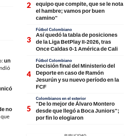
equipo que compite, que se le nota
el hambre; vamos por buen
camino"
Fútbol Colombiano
Así quedó la tabla de posiciones
de la Liga BetPlay II-2026, tras
Once Caldas 0-1 América de Cali
o:
un
Fútbol Colombiano
Decisión final del Ministerio del
ndió
Deporte en caso de Ramón
Jesurún y su nuevo período en la
FCF
unicó
Colombianos en el exterior
"De lo mejor de Álvaro Montero
de no
desde que llegó a Boca Juniors";
 que
por fin lo elogiaron
PUBLICIDAD