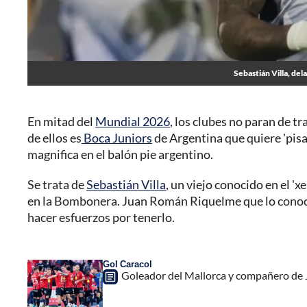
Sebastián Villa, de
En mitad del
Mundial 2026
, los clubes no paran de t
de ellos es
Boca Juniors
de Argentina que quiere 'pis
magnifica en el balón pie argentino.
Se trata de
Sebastián Villa
, un viejo conocido en el 'x
en la Bombonera. Juan Román Riquelme que lo conoce 
hacer esfuerzos por tenerlo.
Gol Caracol
Goleador del Mallorca y compañero de 