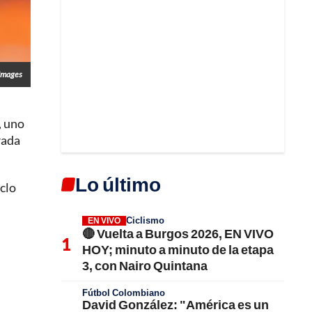
Images
, uno
rada
Lo último
iclo
Ciclismo
EN VIVO
🔴 Vuelta a Burgos 2026, EN VIVO
HOY; minuto a minuto de la etapa
3, con Nairo Quintana
Fútbol Colombiano
David González: "América es un