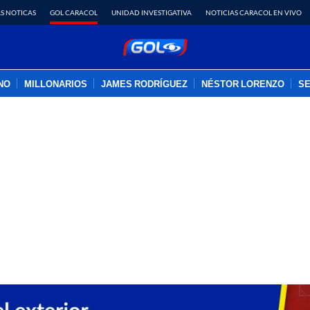
S NOTICAS
GOL CARACOL
UNIDAD INVESTIGATIVA
NOTICIAS CARACOL EN VIVO
INO
MILLONARIOS
JAMES RODRÍGUEZ
NÉSTOR LORENZO
SE
PUBLICIDAD