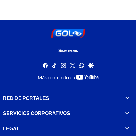
Síguenos en:
facebook
tiktok
instagram
twitter
whatsapp
google
youtube-
Más contenido en
footer
RED DE PORTALES
SERVICIOS CORPORATIVOS
LEGAL