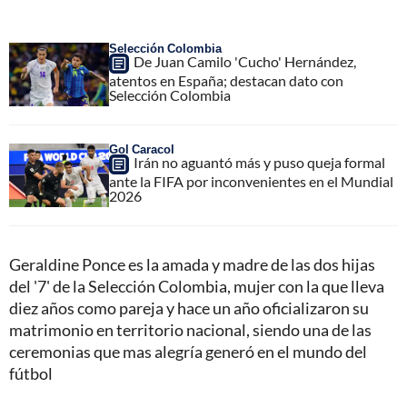
Selección Colombia
De Juan Camilo 'Cucho' Hernández,
atentos en España; destacan dato con
Selección Colombia
Gol Caracol
Irán no aguantó más y puso queja formal
ante la FIFA por inconvenientes en el Mundial
2026
Geraldine Ponce es la amada y madre de las dos hijas
del '7' de la Selección Colombia, mujer con la que lleva
diez años como pareja y hace un año oficializaron su
matrimonio en territorio nacional, siendo una de las
ceremonias que mas alegría generó en el mundo del
fútbol