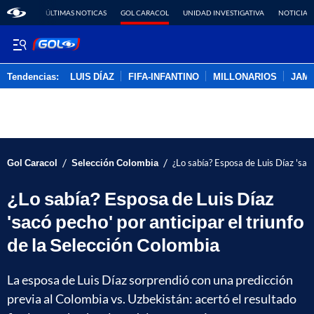
ÚLTIMAS NOTICAS
GOL CARACOL
UNIDAD INVESTIGATIVA
NOTICIAS
Tendencias:
LUIS DÍAZ
FIFA-INFANTINO
MILLONARIOS
JAM
PUBLICIDAD
/
/
Gol Caracol
Selección Colombia
¿Lo sabía? Esposa de Luis Díaz 'sacó
¿Lo sabía? Esposa de Luis Díaz
'sacó pecho' por anticipar el triunfo
de la Selección Colombia
La esposa de Luis Díaz sorprendió con una predicción
previa al Colombia vs. Uzbekistán: acertó el resultado