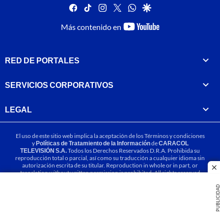
facebook
tiktok
instagram
twitter
whatsapp
google
youtube-
Más contenido en
footer
RED DE PORTALES
SERVICIOS CORPORATIVOS
LEGAL
El uso de este sitio web implica la aceptación de los
Términos y condiciones
y
Políticas de Tratamiento de la Información
de
CARACOL
TELEVISIÓN S.A.
Todos los Derechos Reservados D.R.A. Prohibida su
reproducción total o parcial, así como su traducción a cualquier idioma sin
autorización escrita de su titular. Reproduction in whole or in part, or
cl
translation without written permission is prohibited. All rights reserved
2025.
PUBLICIDA
MIEMBRO DE: