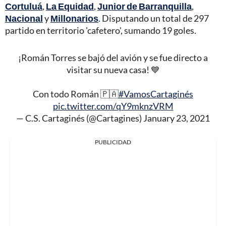
Cortuluá
,
La Equidad
,
Junior de Barranquilla
,
Nacional
y
Millonarios
. Disputando un total de 297
partido en territorio 'cafetero', sumando 19 goles.
¡Román Torres se bajó del avión y se fue directo a
visitar su nueva casa! 💙
Con todo Román 🇵🇦
#VamosCartaginés
pic.twitter.com/qY9mknzVRM
— C.S. Cartaginés (@Cartagines)
January 23, 2021
PUBLICIDAD