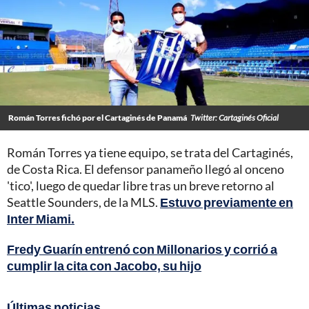
Román Torres fichó por el Cartaginés de Panamá
Twitter: Cartaginés Oficial
Román Torres ya tiene equipo, se trata del Cartaginés,
de Costa Rica. El defensor panameño llegó al onceno
'tico', luego de quedar libre tras un breve retorno al
Seattle Sounders, de la MLS.
Estuvo previamente en
Inter Miami.
Fredy Guarín entrenó con Millonarios y corrió a
cumplir la cita con Jacobo, su hijo
Últimas noticias