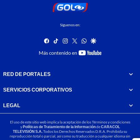
Síguenos en:
facebook
tiktok
instagram
twitter
whatsapp
google
youtube-
Más contenido en
footer
RED DE PORTALES
SERVICIOS CORPORATIVOS
LEGAL
El uso de este sitio web implica la aceptación de los
Términos y condiciones
y
Políticas de Tratamiento de la Información
de
CARACOL
TELEVISIÓN S.A.
Todos los Derechos Reservados D.R.A. Prohibida su
reproducción total o parcial, así como su traducción a cualquier idioma sin