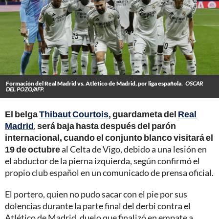
Formación del Real Madrid vs. Atlético de Madrid, por liga española.
OSCAR
DEL POZO/AFP.
El belga
Thibaut Courtois
, guardameta del
Real
Madrid
,
será baja hasta después del parón
internacional, cuando el conjunto blanco visitará el
19 de octubre
al Celta de Vigo, debido a una lesión en
el abductor de la pierna izquierda, según confirmó el
propio club español en un comunicado de prensa oficial.
El portero, quien no pudo sacar con el pie por sus
dolencias durante la parte final del derbi contra el
Atlético de Madrid, duelo que finalizó en empate a