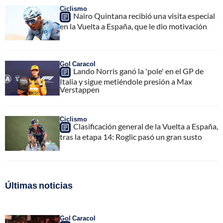
Ciclismo
Nairo Quintana recibió una visita especial
en la Vuelta a España, que le dio motivación
Gol Caracol
Lando Norris ganó la 'pole' en el GP de
Italia y sigue metiéndole presión a Max
Verstappen
Ciclismo
Clasificación general de la Vuelta a España,
tras la etapa 14: Roglic pasó un gran susto
Últimas noticias
Gol Caracol