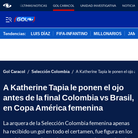
ÚLTIMAS NOTICAS
GOL CARACOL
UNIDAD INVESTIGATIVA
NOTICIAS
Tendencias:
LUIS DÍAZ
FIFA-INFANTINO
MILLONARIOS
JAM
PUBLICIDAD
/
/
Gol Caracol
Selección Colombia
A Katherine Tapia le ponen el ojo a
A Katherine Tapia le ponen el ojo
antes de la final Colombia vs Brasil,
en Copa América femenina
La arquera de la Selección Colombia femenina apenas
ha recibido un gol en todo el certamen, fue figura en los