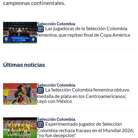
campeonas continentales.
Selección Colombia
Las jugadoras de la Selección Colombia
femenina, que repiten final de Copa América
Últimas noticias
Selección Colombia
La Selección Colombia femenina obtuvo
medalla de plata en los Centroamericanos;
cayó con México
Selección Colombia
Experimentado jugador de Selección
Colombia rechaza fracaso en el Mundial 2026;
"no fue decepción"