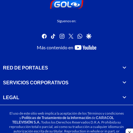
Síguenos en:
facebook
tiktok
instagram
twitter
whatsapp
google
youtube-
Más contenido en
footer
RED DE PORTALES
SERVICIOS CORPORATIVOS
LEGAL
El uso de este sitio web implica la aceptación de los
Términos y condiciones
y
Políticas de Tratamiento de la Información
de
CARACOL
TELEVISIÓN S.A.
Todos los Derechos Reservados D.R.A. Prohibida su
reproducción total o parcial, así como su traducción a cualquier idioma sin
autorización escrita de su titular. Reproduction in whole or in part, or