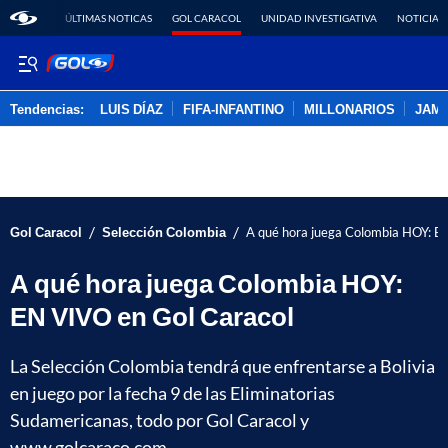
ÚLTIMAS NOTICAS
GOL CARACOL
UNIDAD INVESTIGATIVA
NOTICIAS
Tendencias:
LUIS DÍAZ
FIFA-INFANTINO
MILLONARIOS
JAM
PUBLICIDAD
/
/
Gol Caracol
Selección Colombia
A qué hora juega Colombia HOY: E
A qué hora juega Colombia HOY:
EN VIVO en Gol Caracol
La Selección Colombia tendrá que enfrentarse a Bolivia
en juego por la fecha 9 de las Eliminatorias
Sudamericanas, todo por Gol Caracol y
www.golcaraco.com.