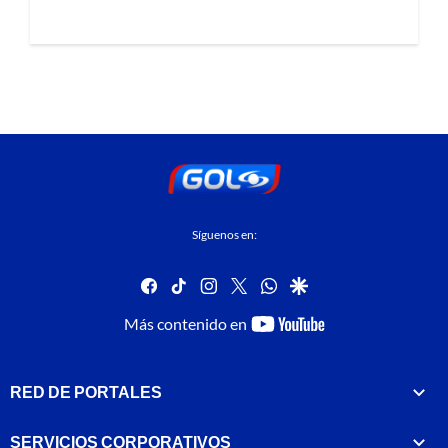
Síguenos en:
facebook
tiktok
instagram
twitter
whatsapp
google
youtube-
Más contenido en
footer
RED DE PORTALES
SERVICIOS CORPORATIVOS