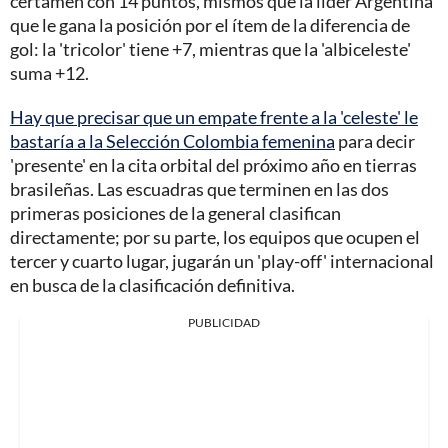
certamen con 14 puntos, mismos que la líder Argentina
que le gana la posición por el ítem de la diferencia de
gol: la 'tricolor' tiene +7, mientras que la 'albiceleste'
suma +12.
Hay que precisar que un empate frente a la 'celeste' le
bastaría a la Selección Colombia femenina
para decir
'presente' en la cita orbital del próximo año en tierras
brasileñas. Las escuadras que terminen en las dos
primeras posiciones de la general clasifican
directamente; por su parte, los equipos que ocupen el
tercer y cuarto lugar, jugarán un 'play-off' internacional
en busca de la clasificación definitiva.
PUBLICIDAD