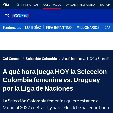
ÚLTIMAS NOTICAS
GOL CARACOL
UNIDAD INVESTIGATIVA
NOTICIAS
Tendencias:
LUIS DÍAZ
FIFA-INFANTINO
MILLONARIOS
JAM
PUBLICIDAD
/
/
Gol Caracol
Selección Colombia
A qué hora juega HOY la Selección 
A qué hora juega HOY la Selección
Colombia femenina vs. Uruguay
por la Liga de Naciones
La Selección Colombia femenina quiere estar en el
Mundial 2027 en Brasil, y para ello, debe hacer un buen