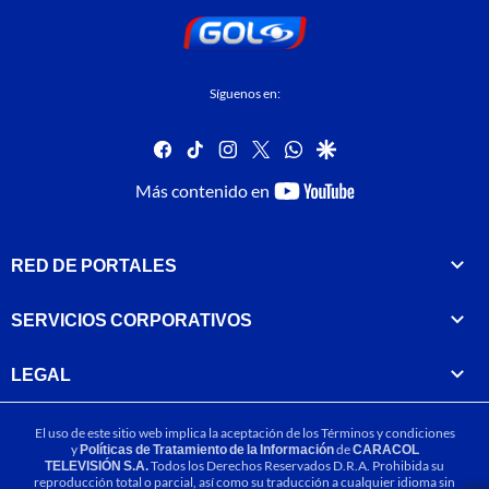
Síguenos en:
facebook
tiktok
instagram
twitter
whatsapp
google
youtube-
Más contenido en
footer
RED DE PORTALES
SERVICIOS CORPORATIVOS
LEGAL
El uso de este sitio web implica la aceptación de los
Términos y condiciones
y
Políticas de Tratamiento de la Información
de
CARACOL
TELEVISIÓN S.A.
Todos los Derechos Reservados D.R.A. Prohibida su
reproducción total o parcial, así como su traducción a cualquier idioma sin