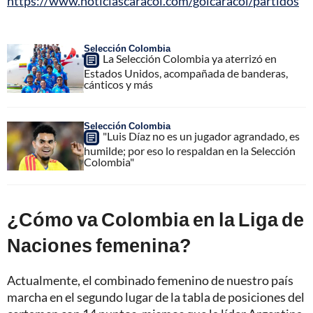
https://www.noticiascaracol.com/golcaracol/partidos
Selección Colombia
La Selección Colombia ya aterrizó en
Estados Unidos, acompañada de banderas,
cánticos y más
Selección Colombia
"Luis Díaz no es un jugador agrandado, es
humilde; por eso lo respaldan en la Selección
Colombia"
¿Cómo va Colombia en la Liga de
Naciones femenina?
Actualmente, el combinado femenino de nuestro país
marcha en el segundo lugar de la tabla de posiciones del