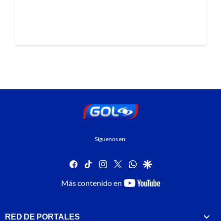
Síguenos en:
facebook
tiktok
instagram
twitter
whatsapp
google
youtube-
Más contenido en
footer
RED DE PORTALES