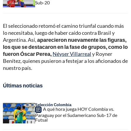
Sub-20
El seleccionado retomó el camino triunfal cuando más
lo necesitaba, luego de haber caído contra Brasil y
Argentina. Así,
aparecieron nuevamente las figuras,
los que se destacaron en la fase de grupos, como lo
fueron Óscar Perea,
Néyser Villarreal
y Royner
Benítez, quienes pusieron a festejar a los aficionados de
nuestro país.
Últimas noticias
Selección Colombia
A qué hora juega HOY Colombia vs.
Paraguay por el Sudamericano Sub-17 de
Futsal