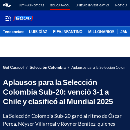
ÚLTIMAS NOTICAS
GOL CARACOL
UNIDAD INVESTIGATIVA
NOTICIAS
Tendencias:
LUIS DÍAZ
FIFA-INFANTINO
MILLONARIOS
JAM
PUBLICIDAD
/
/
Gol Caracol
Selección Colombia
Aplausos para la Selección Colombia
Aplausos para la Selección
Colombia Sub-20: venció 3-1 a
Chile y clasificó al Mundial 2025
La Selección Colombia Sub-20 ganó al ritmo de Óscar
Perea, Néyser Villarreal y Royner Benítez, quienes