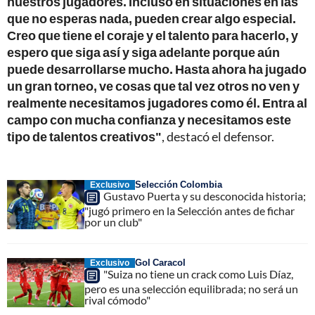
nuestros jugadores. Incluso en situaciones en las
que no esperas nada, pueden crear algo especial.
Creo que tiene el coraje y el talento para hacerlo, y
espero que siga así y siga adelante porque aún
puede desarrollarse mucho. Hasta ahora ha jugado
un gran torneo, ve cosas que tal vez otros no ven y
realmente necesitamos jugadores como él. Entra al
campo con mucha confianza y necesitamos este
tipo de talentos creativos"
, destacó el defensor.
Selección Colombia
Exclusivo
Gustavo Puerta y su desconocida historia;
"jugó primero en la Selección antes de fichar
por un club"
Gol Caracol
Exclusivo
"Suiza no tiene un crack como Luis Díaz,
pero es una selección equilibrada; no será un
rival cómodo"