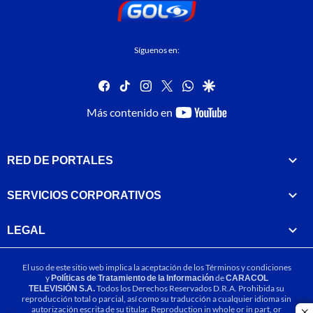
Síguenos en:
facebook
tiktok
instagram
twitter
whatsapp
google
youtube-
Más contenido en
footer
RED DE PORTALES
SERVICIOS CORPORATIVOS
LEGAL
El uso de este sitio web implica la aceptación de los
Términos y condiciones
y
Políticas de Tratamiento de la Información
de
CARACOL
TELEVISIÓN S.A.
Todos los Derechos Reservados D.R.A. Prohibida su
reproducción total o parcial, así como su traducción a cualquier idioma sin
autorización escrita de su titular. Reproduction in whole or in part, or