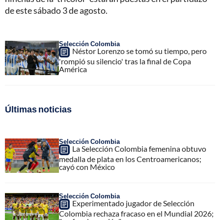
de este sábado 3 de agosto.
Selección Colombia
Néstor Lorenzo se tomó su tiempo, pero
'rompió su silencio' tras la final de Copa
América
Últimas noticias
Selección Colombia
La Selección Colombia femenina obtuvo
medalla de plata en los Centroamericanos;
cayó con México
Selección Colombia
Experimentado jugador de Selección
Colombia rechaza fracaso en el Mundial 2026;