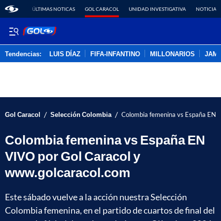
ÚLTIMAS NOTICAS
GOL CARACOL
UNIDAD INVESTIGATIVA
NOTICIAS
Tendencias:
LUIS DÍAZ
FIFA-INFANTINO
MILLONARIOS
JAM
PUBLICIDAD
/
/
Gol Caracol
Selección Colombia
Colombia femenina vs España EN V
Colombia femenina vs España EN
VIVO por Gol Caracol y
www.golcaracol.com
Este sábado vuelve a la acción nuestra Selección
Colombia femenina, en el partido de cuartos de final del