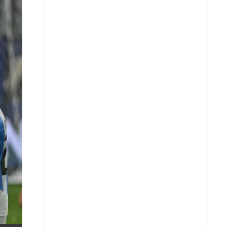
X
Whatsapp