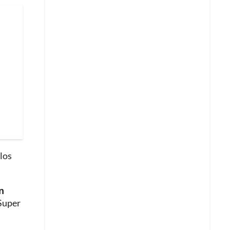
los
n
‘Super