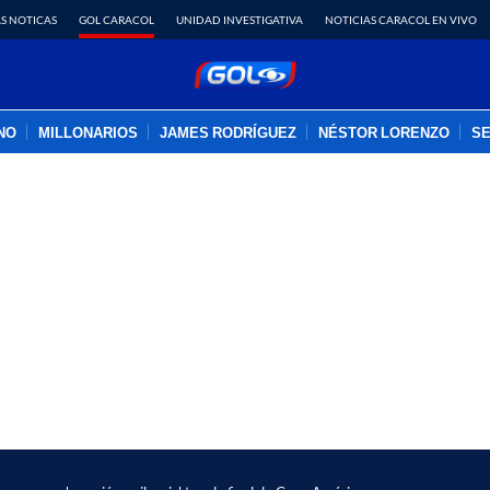
S NOTICAS
GOL CARACOL
UNIDAD INVESTIGATIVA
NOTICIAS CARACOL EN VIVO
INO
MILLONARIOS
JAMES RODRÍGUEZ
NÉSTOR LORENZO
SE
PUBLICIDAD