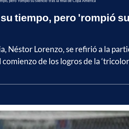
po, pero 'rompió su silencio' tras la final de Copa América
u tiempo, pero 'rompió su si
a, Néstor Lorenzo, se refirió a la pa
omienzo de los logros de la ‘tricolor’