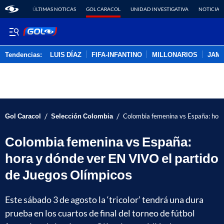
ÚLTIMAS NOTICAS
GOL CARACOL
UNIDAD INVESTIGATIVA
NOTICIAS
Tendencias:
LUIS DÍAZ
FIFA-INFANTINO
MILLONARIOS
JAM
PUBLICIDAD
/
/
Gol Caracol
Selección Colombia
Colombia femenina vs España: hora
Colombia femenina vs España:
hora y dónde ver EN VIVO el partido
de Juegos Olímpicos
Este sábado 3 de agosto la ‘tricolor’ tendrá una dura
prueba en los cuartos de final del torneo de fútbol