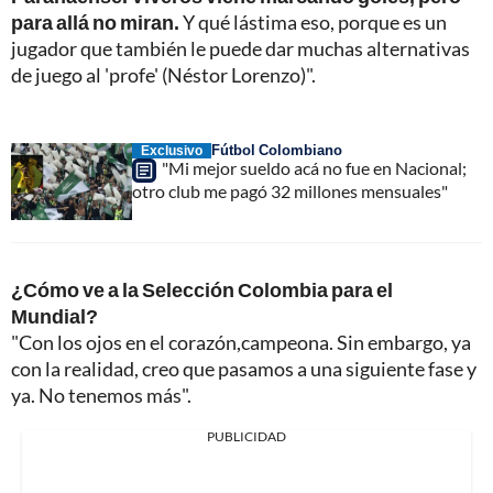
para allá no miran.
Y qué lástima eso, porque es un
jugador que también le puede dar muchas alternativas
de juego al 'profe' (Néstor Lorenzo)".
Fútbol Colombiano
Exclusivo
"Mi mejor sueldo acá no fue en Nacional;
otro club me pagó 32 millones mensuales"
¿Cómo ve a la Selección Colombia para el
Mundial?
"Con los ojos en el corazón,campeona. Sin embargo, ya
con la realidad, creo que pasamos a una siguiente fase y
ya. No tenemos más".
PUBLICIDAD