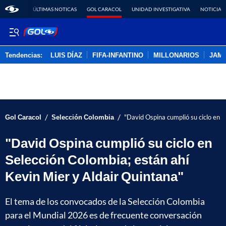
ÚLTIMAS NOTICAS
GOL CARACOL
UNIDAD INVESTIGATIVA
NOTICIAS
Tendencias:
LUIS DÍAZ
FIFA-INFANTINO
MILLONARIOS
JAM
PUBLICIDAD
/
/
Gol Caracol
Selección Colombia
"David Ospina cumplió su ciclo en S
"David Ospina cumplió su ciclo en
Selección Colombia; están ahí
Kevin Mier y Aldair Quintana"
El tema de los convocados de la Selección Colombia
para el Mundial 2026 es de frecuente conversación