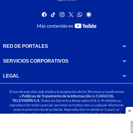
facebook
tiktok
instagram
twitter
whatsapp
google
youtube-
Más contenido en
footer
RED DE PORTALES
SERVICIOS CORPORATIVOS
LEGAL
El uso de este sitio web implica la aceptación de los
Términos y condiciones
y
Políticas de Tratamiento de la Información
de
CARACOL
TELEVISIÓN S.A.
Todos los Derechos Reservados D.R.A. Prohibida su
reproducción total o parcial, así como su traducción a cualquier idioma sin
autorización escrita de su titular. Reproduction in whole or in part, or
cl
translation without written permission is prohibited. All rights reserved
2025.
PUBLICIDA
MIEMBRO DE: