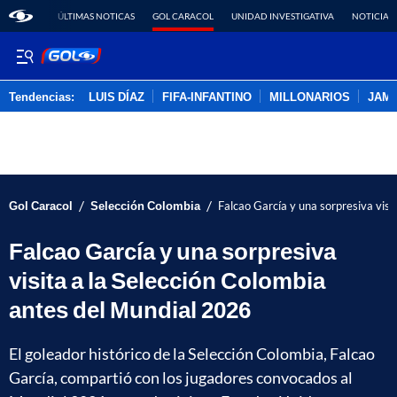
ÚLTIMAS NOTICAS
GOL CARACOL
UNIDAD INVESTIGATIVA
NOTICIAS
Tendencias:
LUIS DÍAZ
FIFA-INFANTINO
MILLONARIOS
JAM
PUBLICIDAD
/
/
Gol Caracol
Selección Colombia
Falcao García y una sorpresiva visi
Falcao García y una sorpresiva
visita a la Selección Colombia
antes del Mundial 2026
El goleador histórico de la Selección Colombia, Falcao
García, compartió con los jugadores convocados al