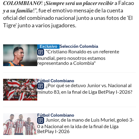
𝑪𝑶𝑳𝑶𝑴𝑩𝑰𝑨𝑵𝑶! ¡𝑺𝒊𝒆𝒎𝒑𝒓𝒆 𝒔𝒆𝒓𝒂́ 𝒖𝒏 𝒑𝒍𝒂𝒄𝒆𝒓 𝒓𝒆𝒄𝒊𝒃𝒊𝒓 a Falcao
𝒚 𝒂 𝒔𝒖 𝒇𝒂𝒎𝒊𝒍𝒊𝒂!", fue el emotivo mensaje de la cuenta
oficial del combinado nacional junto a unas fotos de 'El
Tigre' junto a varios jugadores.
Selección Colombia
Exclusivo
"Cristiano Ronaldo es un referente
mundial, pero nosotros estamos
representando a Colombia"
Fútbol Colombiano
¿Por qué se detuvo Junior vs. Nacional al
minuto 83, en la final de Liga BetPlay I-2026?
Fútbol Colombiano
Junior, de la mano de Luis Muriel, goleó 3-
0 a Nacional en la ida de la final de Liga
BetPlay I-2026