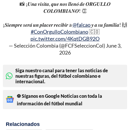
📸 ¡𝑼𝒏𝒂 𝒗𝒊𝒔𝒊𝒕𝒂, 𝒒𝒖𝒆 𝒏𝒐𝒔 𝒍𝒍𝒆𝒏𝒐́ 𝒅𝒆 𝑶𝑹𝑮𝑼𝑳𝑳𝑶
𝑪𝑶𝑳𝑶𝑴𝑩𝑰𝑨𝑵𝑶! 👏
¡𝑺𝒊𝒆𝒎𝒑𝒓𝒆 𝒔𝒆𝒓𝒂́ 𝒖𝒏 𝒑𝒍𝒂𝒄𝒆𝒓 𝒓𝒆𝒄𝒊𝒃𝒊𝒓 a
@falcao
𝒚 𝒂 𝒔𝒖 𝒇𝒂𝒎𝒊𝒍𝒊𝒂! 🙌
#ConOrgulloColombiano
🇨🇴
pic.twitter.com/4KqtDGB92O
— Selección Colombia (@FCFSeleccionCol)
June 3,
2026
Siga nuestro canal para tener las noticias de
nuestras figuras, del fútbol colombiano e
internacional.
⚽ Síganos en Google Noticias con toda la
información del fútbol mundial
Relacionados