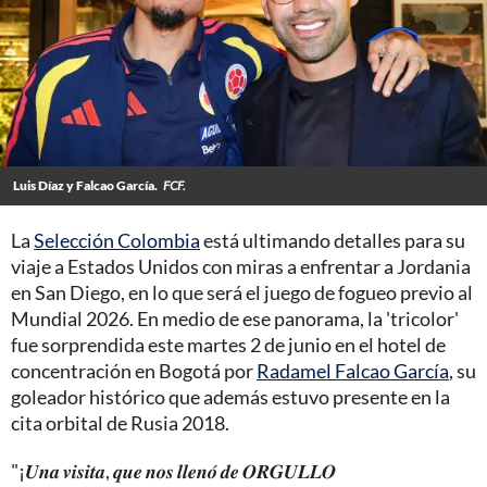
Luis Díaz y Falcao García.
FCF.
La
Selección Colombia
está ultimando detalles para su
viaje a Estados Unidos con miras a enfrentar a Jordania
en San Diego, en lo que será el juego de fogueo previo al
Mundial 2026. En medio de ese panorama, la 'tricolor'
fue sorprendida este martes 2 de junio en el hotel de
concentración en Bogotá por
Radamel Falcao García
, su
goleador histórico que además estuvo presente en la
cita orbital de Rusia 2018.
"¡𝑼𝒏𝒂 𝒗𝒊𝒔𝒊𝒕𝒂, 𝒒𝒖𝒆 𝒏𝒐𝒔 𝒍𝒍𝒆𝒏𝒐́ 𝒅𝒆 𝑶𝑹𝑮𝑼𝑳𝑳𝑶