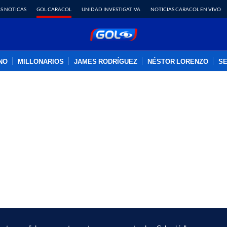
S NOTICAS
GOL CARACOL
UNIDAD INVESTIGATIVA
NOTICIAS CARACOL EN VIVO
INO
MILLONARIOS
JAMES RODRÍGUEZ
NÉSTOR LORENZO
SE
PUBLICIDAD