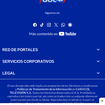
Síguenos en:
facebook
tiktok
instagram
twitter
whatsapp
google
youtube-
Más contenido en
footer
RED DE PORTALES
SERVICIOS CORPORATIVOS
LEGAL
El uso de este sitio web implica la aceptación de los
Términos y condiciones
y
Políticas de Tratamiento de la Información
de
CARACOL
TELEVISIÓN S.A.
Todos los Derechos Reservados D.R.A. Prohibida su
reproducción total o parcial, así como su traducción a cualquier idioma sin
autorización escrita de su titular. Reproduction in whole or in part, or
cl
translation without written permission is prohibited. All rights reserved