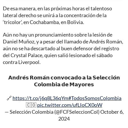
De esa manera, en las próximas horas el talentoso
lateral derecho se unirá a la concentración de la
‘tricolor’, en Cochabamba, en Bolivia.
Aún no hay un pronunciamiento sobre la lesión de
Daniel Muñoz, y a pesar del llamado de Andrés Román,
aún no se ha descartado al buen defensor del registro
del Crystal Palace, quien salió lesionado el sábado
contra Liverpool.
𝗔𝗻𝗱𝗿𝗲́𝘀 𝗥𝗼𝗺𝗮́𝗻 𝗰𝗼𝗻𝘃𝗼𝗰𝗮𝗱𝗼 𝗮 𝗹𝗮 𝗦𝗲𝗹𝗲𝗰𝗰𝗶𝗼́𝗻
𝗖𝗼𝗹𝗼𝗺𝗯𝗶𝗮 𝗱𝗲 𝗠𝗮𝘆𝗼𝗿𝗲𝘀
🔗
https://t.co/j6q8L36qYm
#TodosSomosColombia
🇨🇴
pic.twitter.com/ufLIoCX0oW
— Selección Colombia (@FCFSeleccionCol)
October 6,
2024