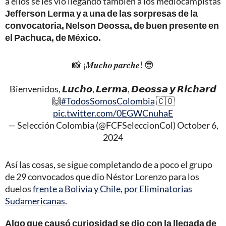
a ellos se les vio llegando también a los mediocampistas
Jefferson Lerma y a una de las sorpresas de la
convocatoria, Nelson Deossa, de buen presente en
el Pachuca, de México.
📸 ¡𝑴𝒖𝒄𝒉𝒐 𝒑𝒂𝒓𝒄𝒉𝒆! 😎
Bienvenidos, 𝙇𝙪𝙘𝙝𝙤, 𝙇𝙚𝙧𝙢𝙖, 𝘿𝙚𝙤𝙨𝙨𝙖 𝙮 𝙍𝙞𝙘𝙝𝙖𝙧𝙙
🙌
#TodosSomosColombia
🇨🇴
pic.twitter.com/0EGWCnuhaE
— Selección Colombia (@FCFSeleccionCol)
October 6,
2024
Así las cosas, se sigue completando de a poco el grupo
de 29 convocados que dio Néstor Lorenzo para los
duelos
frente a Bolivia y Chile, por Eliminatorias
Sudamericanas
.
Algo que causó curiosidad se dio con la llegada de