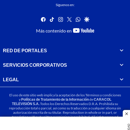
Síguenos en:
facebook
tiktok
instagram
twitter
whatsapp
google
youtube-
Más contenido en
footer
RED DE PORTALES
SERVICIOS CORPORATIVOS
LEGAL
El uso de este sitio web implica la aceptación de los
Términos y condiciones
y
Políticas de Tratamiento de la Información
de
CARACOL
TELEVISIÓN S.A.
Todos los Derechos Reservados D.R.A. Prohibida su
reproducción total o parcial, así como su traducción a cualquier idioma sin
autorización escrita de su titular. Reproduction in whole or in part, or
cl
translation without written permission is prohibited. All rights reserved
2025.