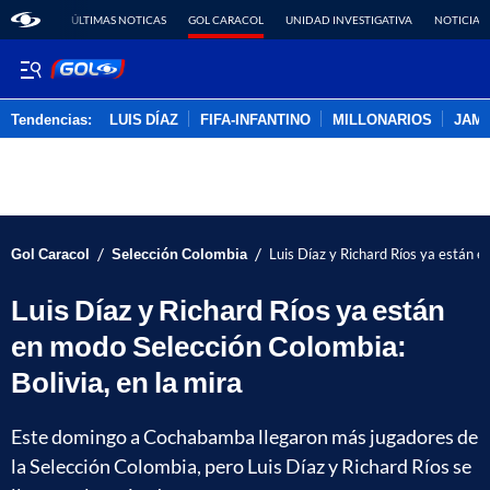
ÚLTIMAS NOTICAS
GOL CARACOL
UNIDAD INVESTIGATIVA
NOTICIAS
Tendencias:
LUIS DÍAZ
FIFA-INFANTINO
MILLONARIOS
JAM
PUBLICIDAD
/
/
Gol Caracol
Selección Colombia
Luis Díaz y Richard Ríos ya están e
Luis Díaz y Richard Ríos ya están
en modo Selección Colombia:
Bolivia, en la mira
Este domingo a Cochabamba llegaron más jugadores de
la Selección Colombia, pero Luis Díaz y Richard Ríos se