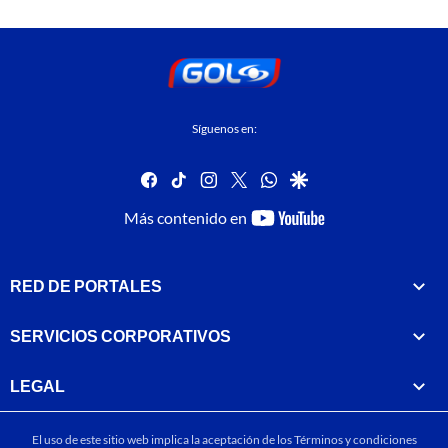
Síguenos en:
facebook
tiktok
instagram
twitter
whatsapp
google
youtube-
Más contenido en
footer
RED DE PORTALES
SERVICIOS CORPORATIVOS
LEGAL
El uso de este sitio web implica la aceptación de los
Términos y condiciones