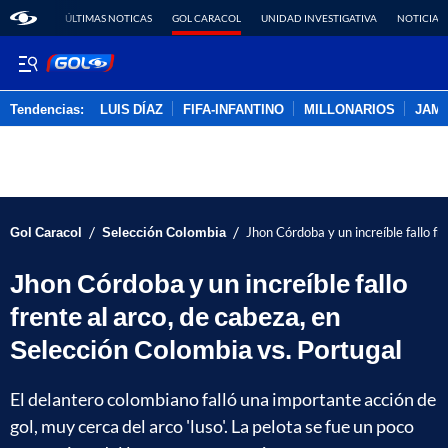
ÚLTIMAS NOTICAS
GOL CARACOL
UNIDAD INVESTIGATIVA
NOTICIAS
Tendencias:
LUIS DÍAZ
FIFA-INFANTINO
MILLONARIOS
JAM
PUBLICIDAD
/
/
Gol Caracol
Selección Colombia
Jhon Córdoba y un increíble fallo fr
Jhon Córdoba y un increíble fallo
frente al arco, de cabeza, en
Selección Colombia vs. Portugal
El delantero colombiano falló una importante acción de
gol, muy cerca del arco 'luso'. La pelota se fue un poco