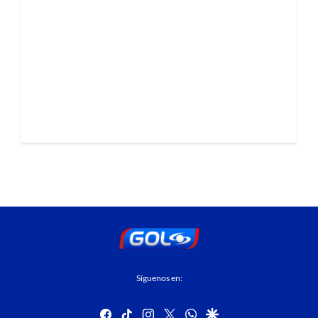
Síguenos en:
facebook
tiktok
instagram
twitter
whatsapp
google