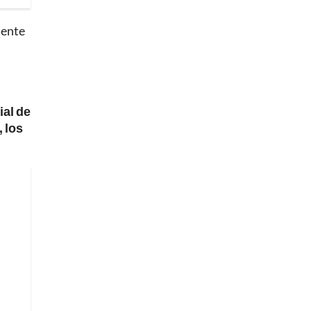
sente
ial de
 los