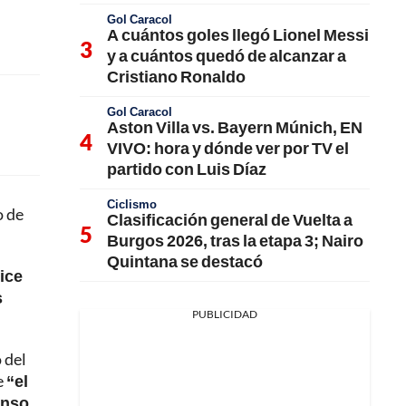
Gol Caracol
A cuántos goles llegó Lionel Messi
y a cuántos quedó de alcanzar a
Cristiano Ronaldo
Gol Caracol
Aston Villa vs. Bayern Múnich, EN
VIVO: hora y dónde ver por TV el
partido con Luis Díaz
Ciclismo
o de
Clasificación general de Vuelta a
Burgos 2026, tras la etapa 3; Nairo
Quintana se destacó
ice
s
PUBLICIDAD
 del
e
“el
enso