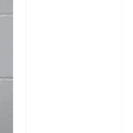
X
Whatsapp