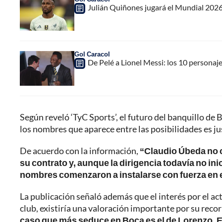
Julián Quiñones jugará el Mundial 2026
Gol Caracol
De Pelé a Lionel Messi: los 10 personaj
Según reveló ‘TyC Sports’, el futuro del banquillo d
los nombres que aparece entre las posibilidades es j
De acuerdo con la información,
“Claudio Úbeda no 
su contrato y, aunque la dirigencia todavía no i
nombres comenzaron a instalarse con fuerza en 
La publicación señaló además que el interés por el ac
club, existiría una valoración importante por su reco
caso que más seduce en Boca es el de Lorenzo. 