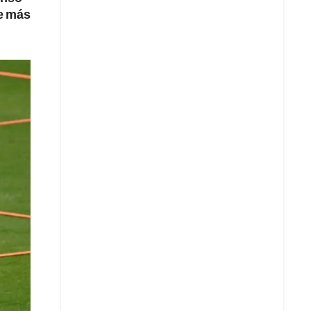
ue más