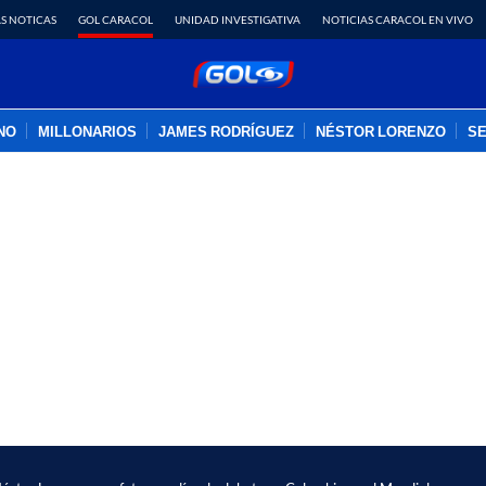
S NOTICAS
GOL CARACOL
UNIDAD INVESTIGATIVA
NOTICIAS CARACOL EN VIVO
INO
MILLONARIOS
JAMES RODRÍGUEZ
NÉSTOR LORENZO
SE
PUBLICIDAD