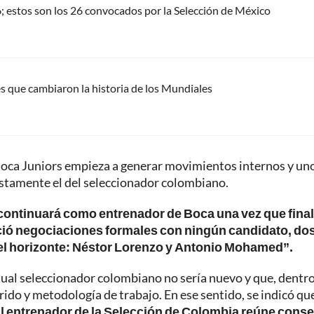
; estos son los 26 convocados por la Selección de México
es que cambiaron la historia de los Mundiales
e Boca Juniors empieza a generar movimientos internos y un
ustamente el del seleccionador colombiano.
continuará como entrenador de Boca una vez que final
nició negociaciones formales con ningún candidato, do
el horizonte: Néstor Lorenzo y Antonio Mohamed”.
tual seleccionador colombiano no sería nuevo y que, dentro
rrido y metodología de trabajo. En ese sentido, se indicó qu
El entrenador de la Selección de Colombia reúne cons