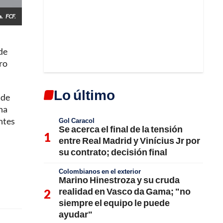
a.
FCF.
de
ro
Lo último
 de
na
ntes
Gol Caracol
Se acerca el final de la tensión
entre Real Madrid y Vinícius Jr por
su contrato; decisión final
Colombianos en el exterior
Marino Hinestroza y su cruda
realidad en Vasco da Gama; "no
siempre el equipo le puede
ayudar"