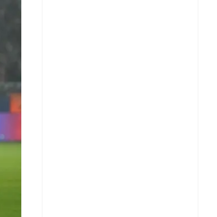
X
Whatsapp