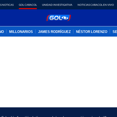
S NOTICAS
GOL CARACOL
UNIDAD INVESTIGATIVA
NOTICIAS CARACOL EN VIVO
INO
MILLONARIOS
JAMES RODRÍGUEZ
NÉSTOR LORENZO
SE
PUBLICIDAD