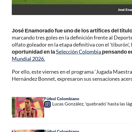
José Ena
José Enamorado fue uno de los artífices del título 
marcando tres goles en la definición frente al Deport
olfato goleador en la etapa definitiva con el 'tiburón', 
oportunidad en la
Selección Colombia
pensando en
Mundial 2026.
Por ello, este viernes en el programa 'Jugada Maestra'
Hernández Bonnet, expresaron sus sensaciones acerc
Fútbol Colombiano
Lucas González, 'quebrado' hasta las lágr
Fútbol Colombiano