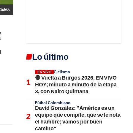
ClubSA
,
u
l
Lo último
Ciclismo
EN VIVO
🔴 Vuelta a Burgos 2026, EN VIVO
HOY; minuto a minuto de la etapa
3, con Nairo Quintana
Fútbol Colombiano
David González: "América es un
equipo que compite, que se le nota
el hambre; vamos por buen
camino"