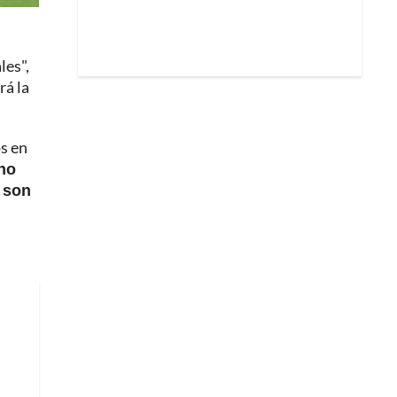
les",
rá la
s en
cho
a son