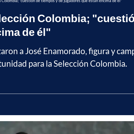
 Colombia; "cuestión de tiempos y de jugadores que están encima de él"
ección Colombia; "cuestió
ima de él"
zaron a José Enamorado, figura y cam
tunidad para la Selección Colombia.