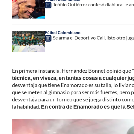
Teófilo Gutiérrez confesó diablura: le a
Fútbol Colombiano
Se arma el Deportivo Cali, listo otro j
En primera instancia, Hernández Bonnet opinió que "
técnica, en viveza, en tantas cosas a cualquier j
desventaja que tiene Enamorado es su talla, lo liviano 
que se meten al gimnasio para ser más fuertes, pero pi
desventaja para un torneo que se juega distinto como 
la habilidad.
En contra de Enamorado es que la Sel