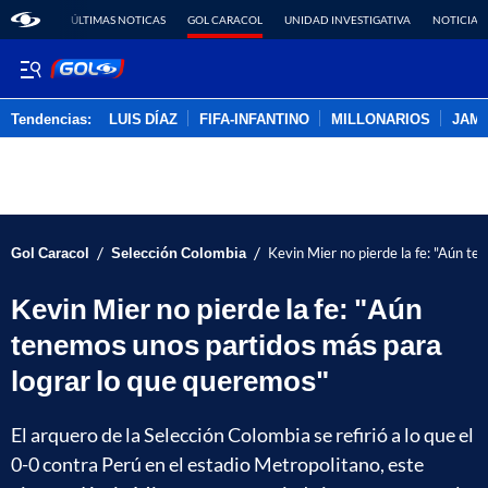
ÚLTIMAS NOTICAS
GOL CARACOL
UNIDAD INVESTIGATIVA
NOTICIAS
Tendencias:
LUIS DÍAZ
FIFA-INFANTINO
MILLONARIOS
JAM
PUBLICIDAD
/
/
Gol Caracol
Selección Colombia
Kevin Mier no pierde la fe: "Aún t
Kevin Mier no pierde la fe: "Aún
tenemos unos partidos más para
lograr lo que queremos"
El arquero de la Selección Colombia se refirió a lo que el
0-0 contra Perú en el estadio Metropolitano, este