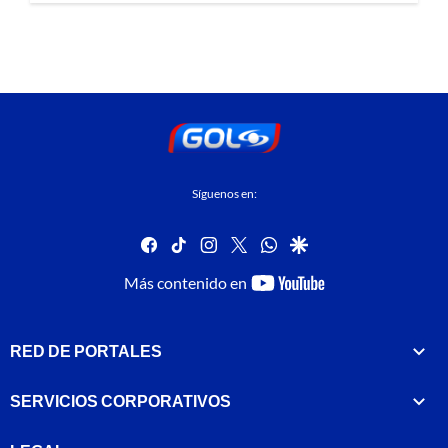
Síguenos en:
facebook
tiktok
instagram
twitter
whatsapp
google
youtube-
Más contenido en
footer
RED DE PORTALES
SERVICIOS CORPORATIVOS