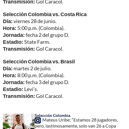
Transmisión:
Gol Caracol.
Selección Colombia vs. Costa Rica
Día:
viernes 28 de junio.
Hora:
5:00 p.m. (Colombia).
Jornada:
fecha 2 del grupo D.
Estadio:
State Farm.
Transmisión:
Gol Caracol.
Selección Colombia vs. Brasil
Día:
martes 2 de julio.
Hora:
8:00 p.m. (Colombia).
Jornada:
fecha 3 del grupo D.
Estadio:
Levi's.
Transmisión:
Gol Caracol.
Selección Colombia
Mateus Uribe: “Estamos 28 jugadores,
pero, lastimosamente, solo van 26 a Copa