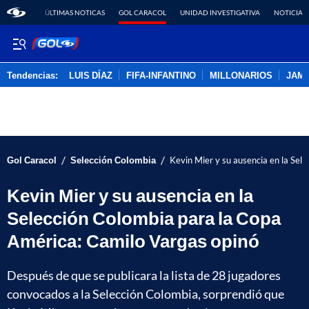
ÚLTIMAS NOTICAS
GOL CARACOL
UNIDAD INVESTIGATIVA
NOTICIAS
Tendencias:
LUIS DÍAZ
FIFA-INFANTINO
MILLONARIOS
JAM
PUBLICIDAD
/
/
Gol Caracol
Selección Colombia
Kevin Mier y su ausencia en la Sel
Kevin Mier y su ausencia en la
Selección Colombia para la Copa
América: Camilo Vargas opinó
Después de que se publicara la lista de 28 jugadores
convocados a la Selección Colombia, sorprendió que