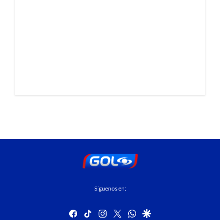
Síguenos en:
facebook
tiktok
instagram
twitter
whatsapp
google