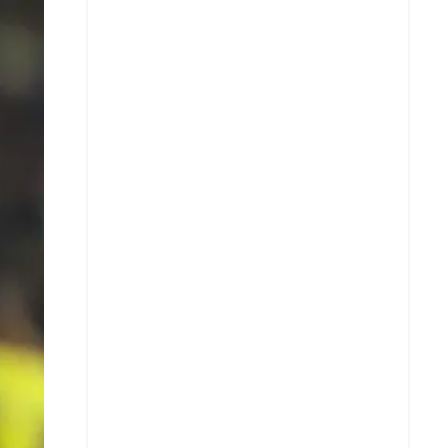
X
Whatsapp