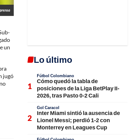
prensa
Sub-
ugado
de un
Lo último
ora
n jugó
Fútbol Colombiano
Cómo quedó la tabla de
 no
posiciones de la Liga BetPlay II-
2026, tras Pasto 0-2 Cali
Gol Caracol
Inter Miami sintió la ausencia de
Lionel Messi; perdió 1-2 con
Monterrey en Leagues Cup
Fútbol Colombiano