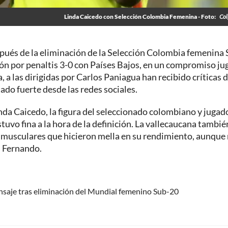
Linda Caicedo con Selección Colombia Femenina - Foto:
Col
spués de la eliminación de la Selección Colombia femenina 
ión por penaltis 3-0 con Países Bajos, en un compromiso j
, a las dirigidas por Carlos Paniagua han recibido críticas 
ado fuerte desde las redes sociales.
nda Caicedo, la figura del seleccionado colombiano y jugad
tuvo fina a la hora de la definición. La vallecaucana tambié
 musculares que hicieron mella en su rendimiento, aunque
n Fernando.
ensaje tras eliminación del Mundial femenino Sub-20