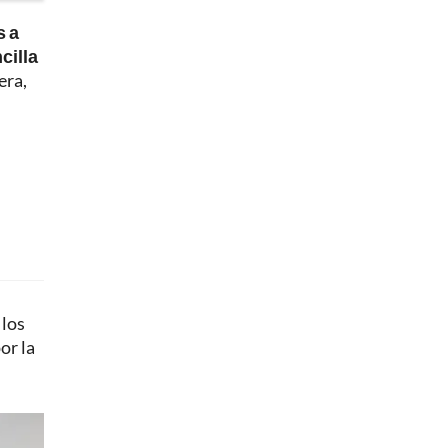
s a
cilla
era,
 los
or la