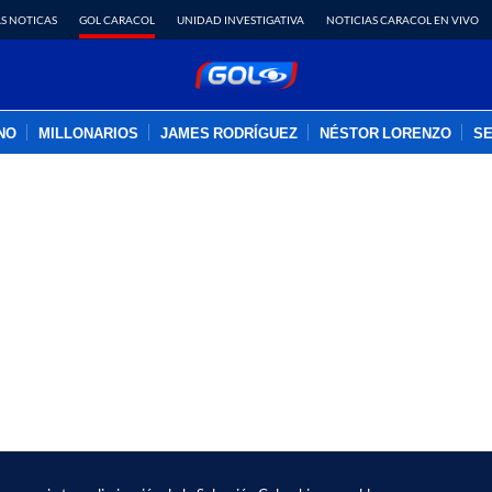
S NOTICAS
GOL CARACOL
UNIDAD INVESTIGATIVA
NOTICIAS CARACOL EN VIVO
INO
MILLONARIOS
JAMES RODRÍGUEZ
NÉSTOR LORENZO
SE
PUBLICIDAD