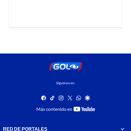
Síguenos en:
facebook
tiktok
instagram
twitter
whatsapp
google
youtube-
Más contenido en
footer
RED DE PORTALES