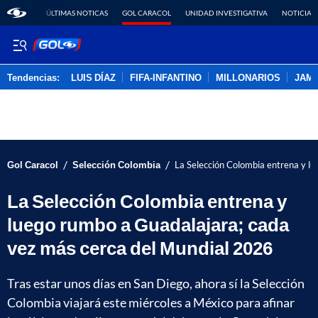
ÚLTIMAS NOTICAS
GOL CARACOL
UNIDAD INVESTIGATIVA
NOTICIAS
Tendencias:
LUIS DÍAZ
FIFA-INFANTINO
MILLONARIOS
JAM
PUBLICIDAD
/
/
Gol Caracol
Selección Colombia
La Selección Colombia entrena y l
La Selección Colombia entrena y
luego rumbo a Guadalajara; cada
vez más cerca del Mundial 2026
Tras estar unos días en San Diego, ahora sí la Selección
Colombia viajará este miércoles a México para afinar