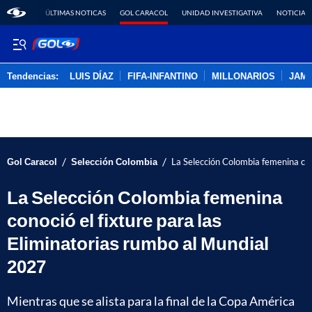
ÚLTIMAS NOTICAS
GOL CARACOL
UNIDAD INVESTIGATIVA
NOTICIAS
Tendencias:
LUIS DÍAZ
FIFA-INFANTINO
MILLONARIOS
JAM
PUBLICIDAD
/
/
Gol Caracol
Selección Colombia
La Selección Colombia femenina con
La Selección Colombia femenina
conoció el fixture para las
Eliminatorias rumbo al Mundial
2027
Mientras que se alista para la final de la Copa América