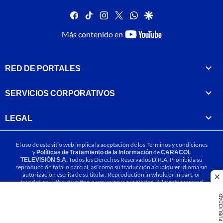
facebook
tiktok
instagram
twitter
whatsapp
google
youtube-
Más contenido en
footer
RED DE PORTALES
SERVICIOS CORPORATIVOS
LEGAL
El uso de este sitio web implica la aceptación de los
Términos y condiciones
y
Políticas de Tratamiento de la Información
de
CARACOL
TELEVISIÓN S.A.
Todos los Derechos Reservados D.R.A. Prohibida su
reproducción total o parcial, así como su traducción a cualquier idioma sin
autorización escrita de su titular. Reproduction in whole or in part, or
cl
translation without written permission is prohibited. All rights reserved
2025.
PUBLICIDA
MIEMBRO DE: