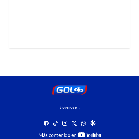
Síguenos en:
facebook
tiktok
instagram
twitter
whatsapp
google
youtube-
Más contenido en