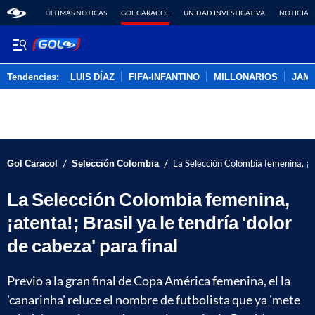
ÚLTIMAS NOTICAS
GOL CARACOL
UNIDAD INVESTIGATIVA
NOTICIAS
Tendencias:
LUIS DÍAZ
FIFA-INFANTINO
MILLONARIOS
JAM
PUBLICIDAD
/
/
Gol Caracol
Selección Colombia
La Selección Colombia femenina, ¡ate
La Selección Colombia femenina,
¡atenta!; Brasil ya le tendría 'dolor
de cabeza' para final
Previo a la gran final de Copa América femenina, el la
'canarinha' reluce el nombre de futbolista que ya 'mete