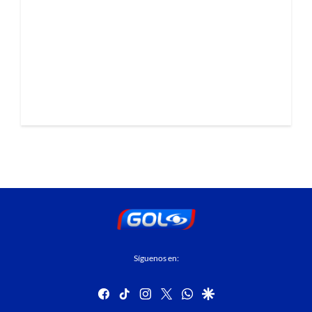
Síguenos en:
facebook
tiktok
instagram
twitter
whatsapp
google