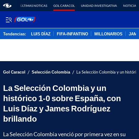
ÚLTIMAS NOTICAS
GOL CARACOL
UNIDAD INVESTIGATIVA
NOTICIAS
Tendencias:
LUIS DÍAZ
FIFA-INFANTINO
MILLONARIOS
JAM
PUBLICIDAD
/
/
Gol Caracol
Selección Colombia
La Selección Colombia y un históric
La Selección Colombia y un
histórico 1-0 sobre España, con
Luis Díaz y James Rodríguez
brillando
La Selección Colombia venció por primera vez en su