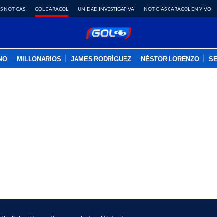
S NOTICAS
GOL CARACOL
UNIDAD INVESTIGATIVA
NOTICIAS CARACOL EN VIVO
INO
MILLONARIOS
JAMES RODRÍGUEZ
NÉSTOR LORENZO
SE
PUBLICIDAD