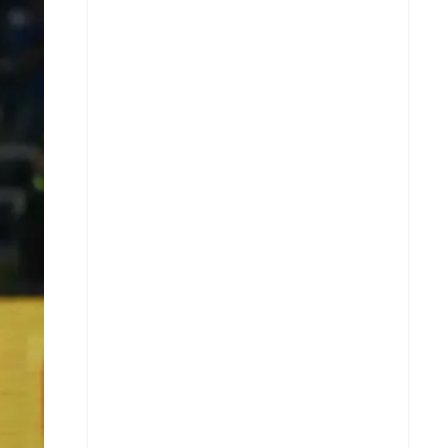
X
Whatsapp