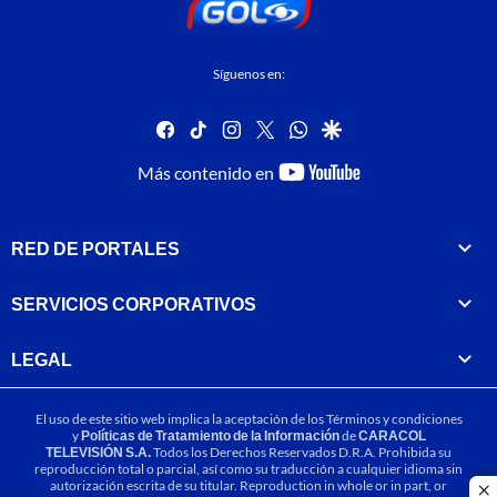
Síguenos en:
facebook
tiktok
instagram
twitter
whatsapp
google
youtube-
Más contenido en
footer
RED DE PORTALES
SERVICIOS CORPORATIVOS
LEGAL
El uso de este sitio web implica la aceptación de los
Términos y condiciones
y
Políticas de Tratamiento de la Información
de
CARACOL
TELEVISIÓN S.A.
Todos los Derechos Reservados D.R.A. Prohibida su
reproducción total o parcial, así como su traducción a cualquier idioma sin
autorización escrita de su titular. Reproduction in whole or in part, or