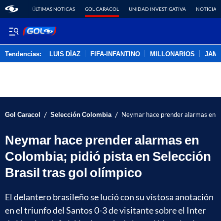
ÚLTIMAS NOTICAS
GOL CARACOL
UNIDAD INVESTIGATIVA
NOTICIAS
Tendencias:
LUIS DÍAZ
FIFA-INFANTINO
MILLONARIOS
JAM
PUBLICIDAD
/
/
Gol Caracol
Selección Colombia
Neymar hace prender alarmas en Colo
Neymar hace prender alarmas en
Colombia; pidió pista en Selección
Brasil tras gol olímpico
El delantero brasileño se lució con su vistosa anotación
en el triunfo del Santos 0-3 de visitante sobre el Inter