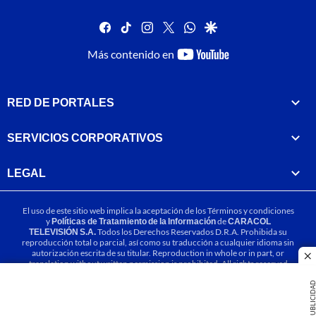
facebook
tiktok
instagram
twitter
whatsapp
google
youtube-
Más contenido en
footer
RED DE PORTALES
SERVICIOS CORPORATIVOS
LEGAL
El uso de este sitio web implica la aceptación de los
Términos y condiciones
y
Políticas de Tratamiento de la Información
de
CARACOL
TELEVISIÓN S.A.
Todos los Derechos Reservados D.R.A. Prohibida su
reproducción total o parcial, así como su traducción a cualquier idioma sin
autorización escrita de su titular. Reproduction in whole or in part, or
cl
translation without written permission is prohibited. All rights reserved
2025.
PUBLICIDA
MIEMBRO DE: