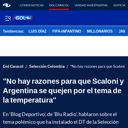
ÚLTIMAS NOTICAS
GOL CARACOL
UNIDAD INVESTIGATIVA
NOTICIAS
Tendencias:
LUIS DÍAZ
FIFA-INFANTINO
MILLONARIOS
JAM
PUBLICIDAD
/
/
Gol Caracol
Selección Colombia
"No hay razones para que Scaloni y
"No hay razones para que Scaloni y
Argentina se quejen por el tema de
la temperatura"
En 'Blog Deportivo', de 'Blu Radio', hablaron sobre el
tema polémico que ha instalado el DT de la Selección