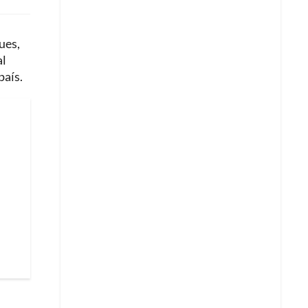
ues,
al
país.