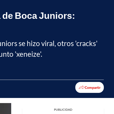
 de Boca Juniors:
rs se hizo viral, otros 'cracks'
nto 'xeneize'.
Compartir
PUBLICIDAD
Facebook