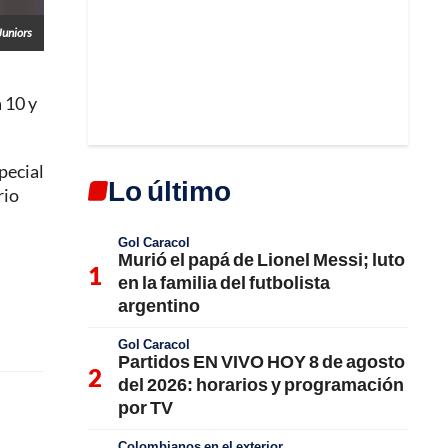
Juniors
 10 y
pecial
Lo último
rio
Gol Caracol
Murió el papá de Lionel Messi; luto
en la familia del futbolista
argentino
Gol Caracol
Partidos EN VIVO HOY 8 de agosto
del 2026: horarios y programación
por TV
Colombianos en el exterior