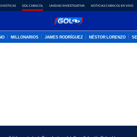
S NOTICAS
GOL CARACOL
UNIDAD INVESTIGATIVA
NOTICIAS CARACOL EN VIVO
INO
MILLONARIOS
JAMES RODRÍGUEZ
NÉSTOR LORENZO
SE
PUBLICIDAD