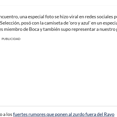
cuentro, una especial foto se hizo viral en redes sociales p
elección, posó con la camiseta de 'oro y azul' en un especi
 es miembro de Boca y también supo representar a nuestro 
PUBLICIDAD
o a los
fuertes rumores que ponen al zurdo fuera del Rayo