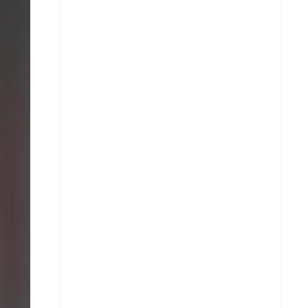
X
Whatsapp