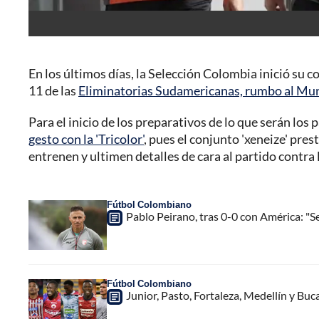
En los últimos días, la Selección Colombia inició su c
11 de las
Eliminatorias Sudamericanas, rumbo al Mun
Para el inicio de los preparativos de lo que serán lo
gesto con la 'Tricolor'
, pues el conjunto 'xeneize' pre
entrenen y ultimen detalles de cara al partido contra l
Fútbol Colombiano
Pablo Peirano, tras 0-0 con América: "Se
Fútbol Colombiano
Junior, Pasto, Fortaleza, Medellín y Buc