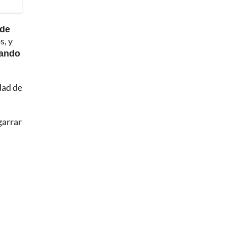
 de
s, y
dando
dad de
garrar