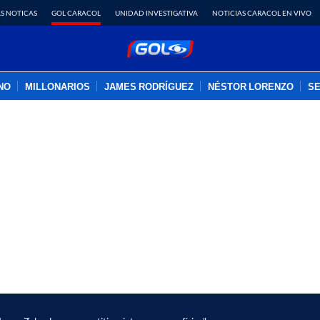
S NOTICAS
GOL CARACOL
UNIDAD INVESTIGATIVA
NOTICIAS CARACOL EN VIVO
INO
MILLONARIOS
JAMES RODRÍGUEZ
NÉSTOR LORENZO
SE
PUBLICIDAD