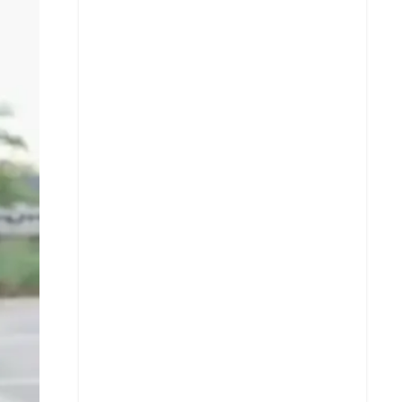
X
Whatsapp