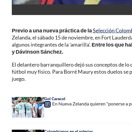
Previo a una nueva práctica de la
Selección Colom
Zelanda, el sábado 15 de noviembre, en Fort Lauderd
algunos integrantes de la 'amarilla'.
Entre los que ha
y Dávinson Sánchez.
El delantero barranquillero dejó sus conceptos de lo q
fútbol muy físico. Para Borré Maury estos duelos se 
juego.
Gol Caracol
En Nueva Zelanda quieren "ponerse a p
Colombianos en el exterior