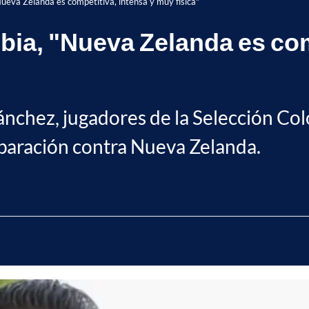
Nueva Zelanda es competitiva, intensa y muy física"
bia, "Nueva Zelanda es com
ánchez, jugadores de la Selección Co
reparación contra Nueva Zelanda.