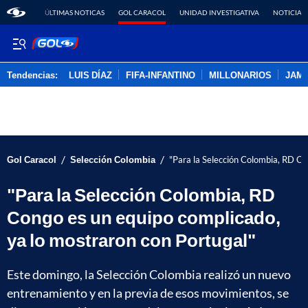
ÚLTIMAS NOTICAS
GOL CARACOL
UNIDAD INVESTIGATIVA
NOTICIAS
Tendencias:
LUIS DÍAZ
FIFA-INFANTINO
MILLONARIOS
JAM
PUBLICIDAD
/
/
Gol Caracol
Selección Colombia
"Para la Selección Colombia, RD Co
"Para la Selección Colombia, RD
Congo es un equipo complicado,
ya lo mostraron con Portugal"
Este domingo, la Selección Colombia realizó un nuevo
entrenamiento y en la previa de esos movimientos, se