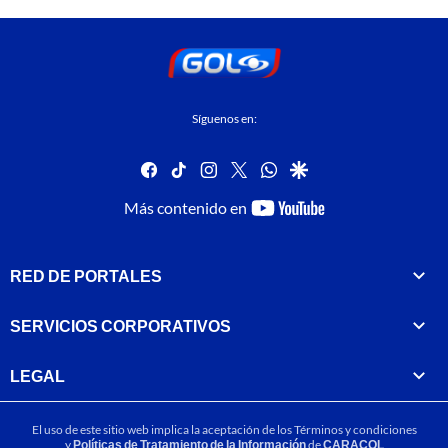
Síguenos en:
facebook
tiktok
instagram
twitter
whatsapp
google
youtube-
Más contenido en
footer
RED DE PORTALES
SERVICIOS CORPORATIVOS
LEGAL
El uso de este sitio web implica la aceptación de los
Términos y condiciones
y
Políticas de Tratamiento de la Información
de
CARACOL