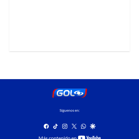
Síguenos en:
facebook
tiktok
instagram
twitter
whatsapp
google
youtube-
Más contenido en