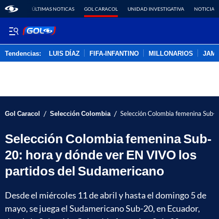
ÚLTIMAS NOTICAS
GOL CARACOL
UNIDAD INVESTIGATIVA
NOTICIAS
Tendencias:
LUIS DÍAZ
FIFA-INFANTINO
MILLONARIOS
JAM
PUBLICIDAD
/
/
Gol Caracol
Selección Colombia
Selección Colombia femenina Sub-2
Selección Colombia femenina Sub-
20: hora y dónde ver EN VIVO los
partidos del Sudamericano
Desde el miércoles 11 de abril y hasta el domingo 5 de
mayo, se juega el Sudamericano Sub-20, en Ecuador,