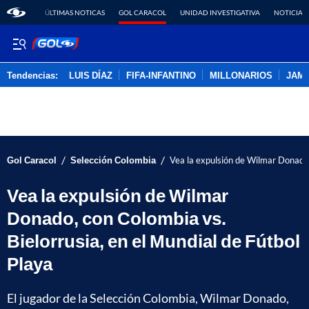
ÚLTIMAS NOTICAS
GOL CARACOL
UNIDAD INVESTIGATIVA
NOTICIAS
Tendencias:
LUIS DÍAZ
FIFA-INFANTINO
MILLONARIOS
JAM
PUBLICIDAD
/
/
Gol Caracol
Selección Colombia
Vea la expulsión de Wilmar Donado, 
Vea la expulsión de Wilmar
Donado, con Colombia vs.
Bielorrusia, en el Mundial de Fútbol
Playa
El jugador de la Selección Colombia, Wilmar Donado,