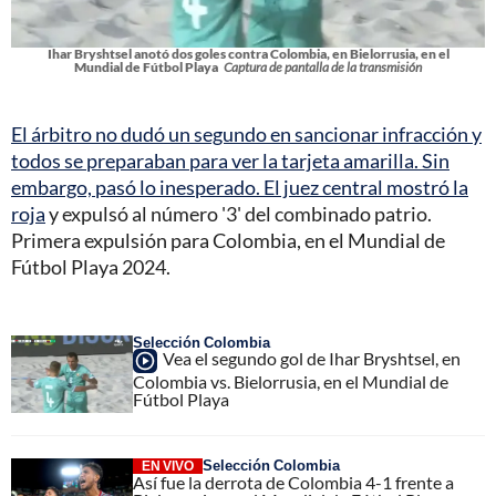
Ihar Bryshtsel anotó dos goles contra Colombia, en Bielorrusia, en el
Mundial de Fútbol Playa
Captura de pantalla de la transmisión
El árbitro no dudó un segundo en sancionar infracción y
todos se preparaban para ver la tarjeta amarilla. Sin
embargo, pasó lo inesperado. El juez central mostró la
roja
y expulsó al número '3' del combinado patrio.
Primera expulsión para Colombia, en el Mundial de
Fútbol Playa 2024.
Selección Colombia
Vea el segundo gol de Ihar Bryshtsel, en
Colombia vs. Bielorrusia, en el Mundial de
Fútbol Playa
Selección Colombia
EN VIVO
Así fue la derrota de Colombia 4-1 frente a