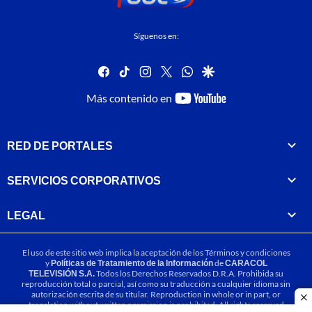
Síguenos en:
facebook
tiktok
instagram
twitter
whatsapp
google
youtube-
Más contenido en
footer
RED DE PORTALES
SERVICIOS CORPORATIVOS
LEGAL
El uso de este sitio web implica la aceptación de los
Términos y condiciones
y
Políticas de Tratamiento de la Información
de
CARACOL
TELEVISIÓN S.A.
Todos los Derechos Reservados D.R.A. Prohibida su
reproducción total o parcial, así como su traducción a cualquier idioma sin
autorización escrita de su titular. Reproduction in whole or in part, or
cl
translation without written permission is prohibited. All rights reserved