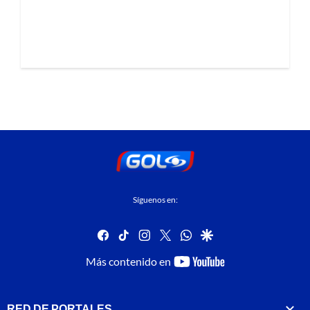
Síguenos en:
facebook
tiktok
instagram
twitter
whatsapp
google
youtube-
Más contenido en
footer
RED DE PORTALES