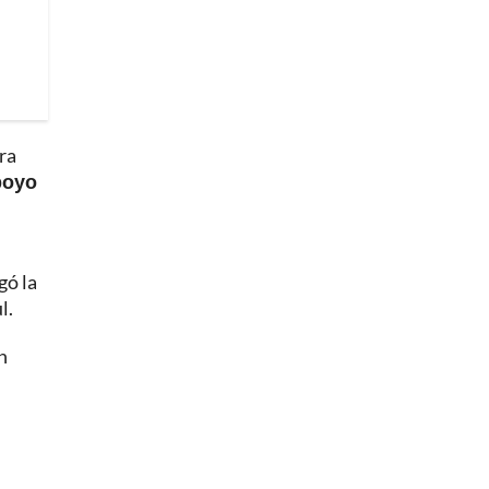
ra
apoyo
gó la
l.
n