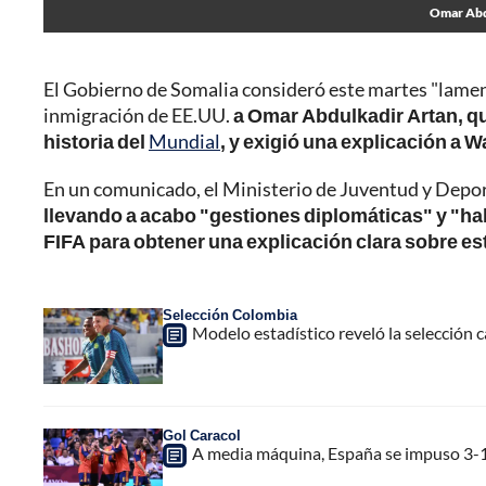
Omar Abdu
El Gobierno de Somalia consideró este martes "lament
inmigración de EE.UU.
a Omar Abdulkadir Artan, que
historia del
Mundial
, y exigió una explicación a 
En un comunicado, el Ministerio de Juventud y Deport
llevando a acabo "gestiones diplomáticas" y "ha
FIFA para obtener una explicación clara sobre es
Selección Colombia
Modelo estadístico reveló la selección
Gol Caracol
A media máquina, España se impuso 3-1