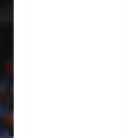
X
Whatsapp