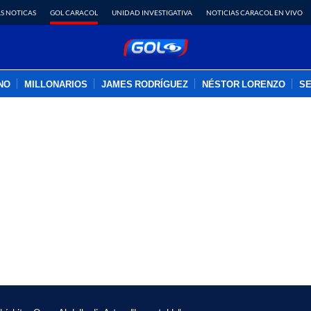
S NOTICAS
GOL CARACOL
UNIDAD INVESTIGATIVA
NOTICIAS CARACOL EN VIVO
INO
MILLONARIOS
JAMES RODRÍGUEZ
NÉSTOR LORENZO
SE
PUBLICIDAD