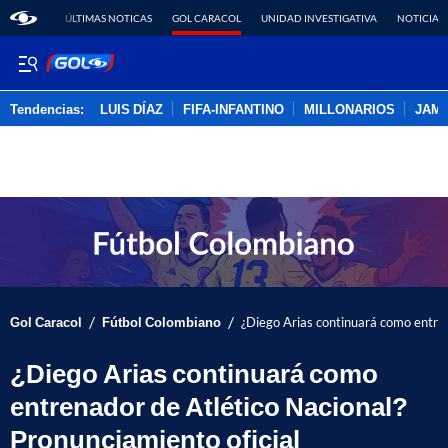
ÚLTIMAS NOTICAS
GOL CARACOL
UNIDAD INVESTIGATIVA
NOTICIAS
Tendencias:
LUIS DÍAZ
FIFA-INFANTINO
MILLONARIOS
JAM
PUBLICIDAD
/
/
Gol Caracol
Fútbol Colombiano
¿Diego Arias continuará como entren
¿Diego Arias continuará como
entrenador de Atlético Nacional?
Pronunciamiento oficial