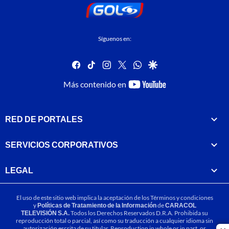
Síguenos en:
facebook
tiktok
instagram
twitter
whatsapp
google
youtube-
Más contenido en
footer
RED DE PORTALES
SERVICIOS CORPORATIVOS
LEGAL
El uso de este sitio web implica la aceptación de los
Términos y condiciones
y
Políticas de Tratamiento de la Información
de
CARACOL
TELEVISIÓN S.A.
Todos los Derechos Reservados D.R.A. Prohibida su
reproducción total o parcial, así como su traducción a cualquier idioma sin
autorización escrita de su titular. Reproduction in whole or in part, or