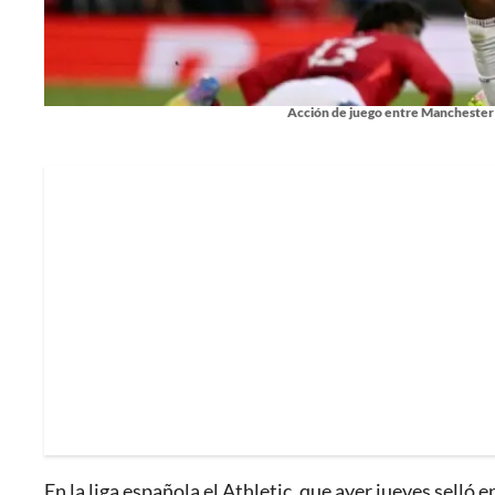
Acción de juego entre Manchester U
En la liga española el Athletic, que ayer jueves selló