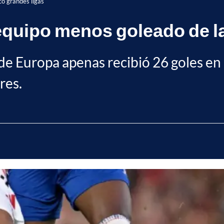
co grandes ligas
equipo menos goleado de la
s de Europa apenas recibió 26 goles e
res.