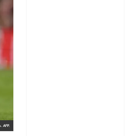
.
AFP.