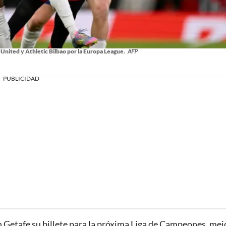
nited y Athletic Bilbao por la Europa League.
AFP
PUBLICIDAD
 en Getafe su billete para la próxima Liga de Campeones, mej