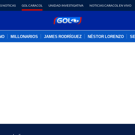
S NOTICAS
GOL CARACOL
UNIDAD INVESTIGATIVA
NOTICIAS CARACOL EN VIVO
INO
MILLONARIOS
JAMES RODRÍGUEZ
NÉSTOR LORENZO
SE
PUBLICIDAD