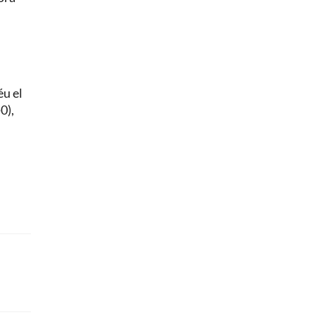
éu el
0),