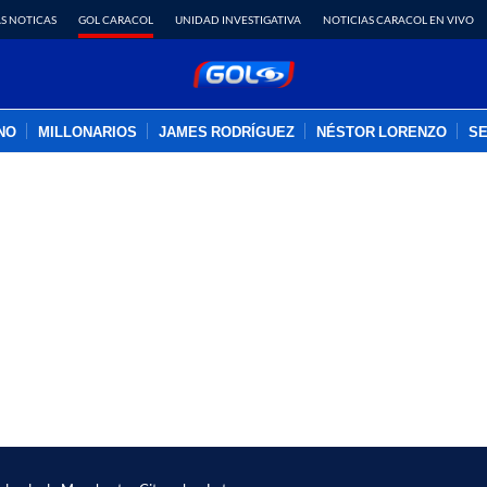
S NOTICAS
GOL CARACOL
UNIDAD INVESTIGATIVA
NOTICIAS CARACOL EN VIVO
INO
MILLONARIOS
JAMES RODRÍGUEZ
NÉSTOR LORENZO
SE
PUBLICIDAD