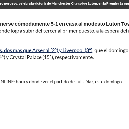
ero noruego, celebra la victoria de Manchester City sobre Luton, en la Premier Leag
ponerse cómodamente 5-1 en casa al modesto Luton T
nde logra subir del tercer al primer puesto, a la espera del
, dos más que Arsenal (2º) y Liverpool (3º)
, que el domingo
º) y Crystal Palace (15º), respectivamente.
NLINE: hora y dónde ver el partido de Luis Díaz, este domingo