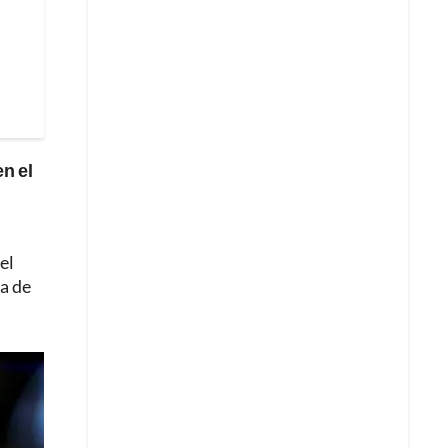
n el
el
ia de