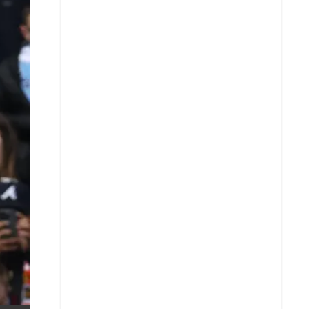
X
Whatsapp