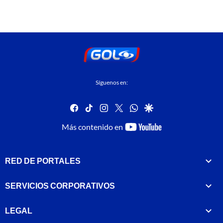
Síguenos en:
facebook
tiktok
instagram
twitter
whatsapp
google
youtube-
Más contenido en
footer
RED DE PORTALES
SERVICIOS CORPORATIVOS
LEGAL