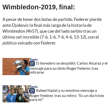
Wimbledon-2019, final:
A pesar de tener dos bolas de partido, Federer pierde
ante Djokovic la final más larga de la historia de
Wimbledon (4h57), que cae del lado serbio tras un
último set increíble (7-6, 1-6, 7-6, 4-6, 13-12), con el
público volcado con Federer.
Tenis
El heredero se despidió: Carlos Alcaraz y el
mensaje para su ídolo Roger Federer, tras
retirarse
Tenis
Rafael Nadal y su emotivo mensaje a
Roger Federer, tras su retiro: "Es un día triste
para mí"