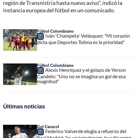
región de Transnistria hasta nuevo aviso", indicó la
instancia europea del fútbol en un comunicado.
Fútbol Colombiano
Iván 'Champeta' Velásquez: "Mi corazón
dicta que Deportes Tolima es la prioridad"
Fútbol Colombiano
Alexis Henríquez y el golazo de Yerson
Candelo: "Uno no se imagina un gol de esa
magnitud"
Últimas noticias
Gol Caracol
Federico Valverde elogia a refuerzo del
Real Madrid; "es un jugadorazo, lo sufrí como