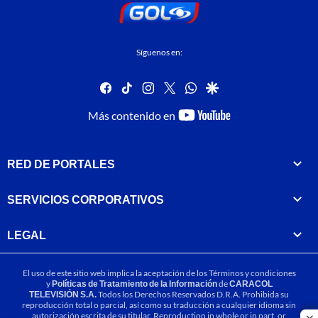
Síguenos en:
facebook
tiktok
instagram
twitter
whatsapp
google
youtube-
Más contenido en
footer
RED DE PORTALES
SERVICIOS CORPORATIVOS
LEGAL
El uso de este sitio web implica la aceptación de los
Términos y condiciones
y
Políticas de Tratamiento de la Información
de
CARACOL
TELEVISIÓN S.A.
Todos los Derechos Reservados D.R.A. Prohibida su
reproducción total o parcial, así como su traducción a cualquier idioma sin
autorización escrita de su titular. Reproduction in whole or in part, or